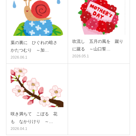
吹流し 五月の風を 蹴り
葉の裏に ひぐれの暗さ
に蹴る ～山口誓…
かたつむり ～加…
2026.05.1
2026.06.1
咲き満ちて こぼるゝ花
も なかりけり ～…
2026.04.1