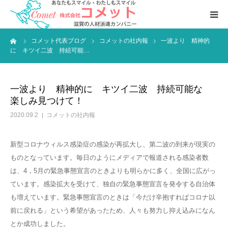
ーム
コメット代表ブログ
コメットの社内報
一波より 精神的
お仕事をおさがしの方へ
に キツイ二波 持続可能…
人材をおさがしの企業様へ
一波より 精神的に キツイ二波 持続可能な
楽しみ見つけて！
会社案内
2020.09.2
コメットの社内報
新型コロナウィルス感染症の感染が再拡大し、第二波の到来が現実の
ものとなっています。毎日のようにメディアで報道される感染者数
は、4，5月の緊急事態宣言のときよりも明らかに多く、全国に広がっ
ています。感染拡大を受けて、独自の緊急事態宣言を発令する自治体
も増えています。緊急事態宣言のときは「今だけ辛抱すればコロナ以
前に戻れる」という希望があったため、人々も努力し抑え込みになん
とか成功しました。