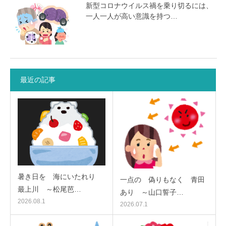
新型コロナウイルス禍を乗り切るには、
一人一人が高い意識を持つ…
最近の記事
暑き日を 海にいたれり
一点の 偽りもなく 青田
最上川 ～松尾芭…
あり ～山口誓子…
2026.08.1
2026.07.1