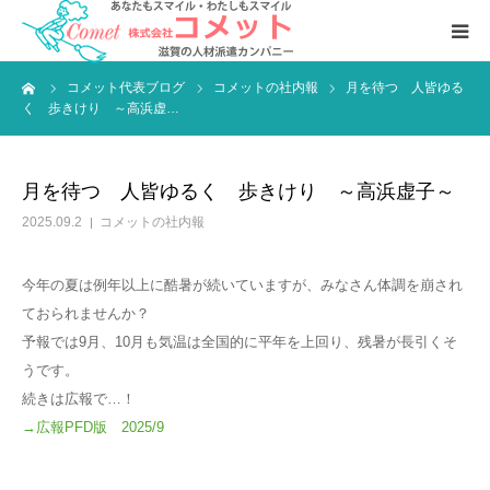
ーム
コメット代表ブログ
コメットの社内報
月を待つ 人皆ゆる
お仕事をおさがしの方へ
く 歩きけり ～高浜虚…
人材をおさがしの企業様へ
月を待つ 人皆ゆるく 歩きけり ～高浜虚子～
会社案内
2025.09.2
コメットの社内報
今年の夏は例年以上に酷暑が続いていますが、みなさん体調を崩され
ておられませんか？
予報では9月、10月も気温は全国的に平年を上回り、残暑が長引くそ
うです。
続きは広報で…！
→広報PFD版 2025/9