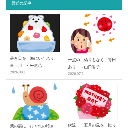
最近の記事
暑き日を 海にいたれり
一点の 偽りもなく 青田
最上川 ～松尾芭…
あり ～山口誓子…
2026.08.1
2026.07.1
吹流し 五月の風を 蹴り
葉の裏に ひぐれの暗さ