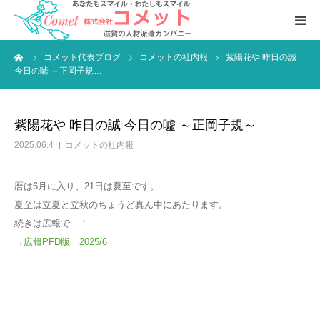
ーム
コメット代表ブログ
コメットの社内報
紫陽花や 昨日の誠
お仕事をおさがしの方へ
今日の嘘 ～正岡子規…
人材をおさがしの企業様へ
紫陽花や 昨日の誠 今日の嘘 ～正岡子規～
会社案内
2025.06.4
コメットの社内報
暦は6月に入り、21日は夏至です。
夏至は立夏と立秋のちょうど真ん中にあたります。
続きは広報で…！
→広報PFD版 2025/6