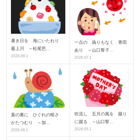
暑き日を 海にいたれり
一点の 偽りもなく 青田
最上川 ～松尾芭…
あり ～山口誓子…
2026.08.1
2026.07.1
吹流し 五月の風を 蹴り
葉の裏に ひぐれの暗さ
に蹴る ～山口誓…
かたつむり ～加…
2026.05.1
2026.06.1