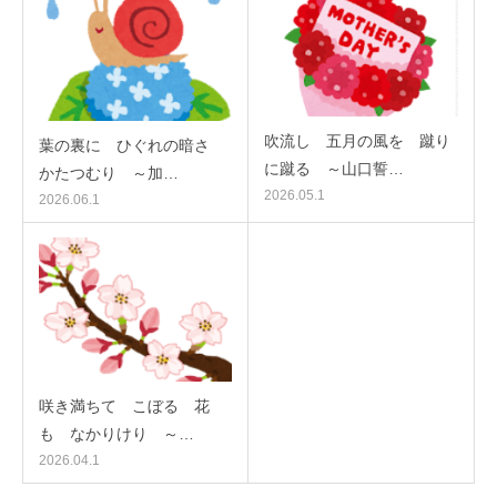
吹流し 五月の風を 蹴り
葉の裏に ひぐれの暗さ
に蹴る ～山口誓…
かたつむり ～加…
2026.05.1
2026.06.1
咲き満ちて こぼるゝ花
も なかりけり ～…
2026.04.1