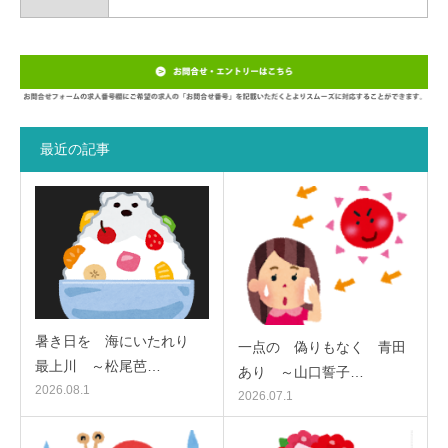
最近の記事
暑き日を 海にいたれり
一点の 偽りもなく 青田
最上川 ～松尾芭…
あり ～山口誓子…
2026.08.1
2026.07.1