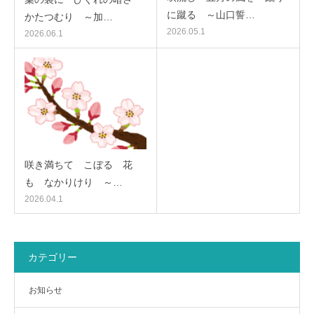
に蹴る ～山口誓…
かたつむり ～加…
2026.05.1
2026.06.1
咲き満ちて こぼるゝ花
も なかりけり ～…
2026.04.1
カテゴリー
お知らせ