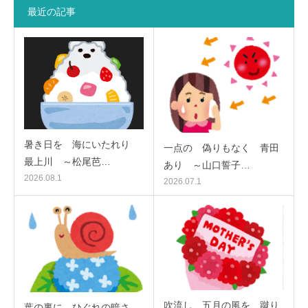
最近の記事
暑き日を 海にいたれり
一点の 偽りもなく 青田
最上川 ～松尾芭…
あり ～山口誓子…
2026.08.1
2026.07.1
吹流し 五月の風を 蹴り
葉の裏に ひぐれの暗さ