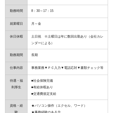
勤務時間
8：30～17：15
就業曜日
月～金
休日休暇
土日祝 ※土曜日は年に数回出勤あり（会社カレ
ンダーによる）
勤務期間
長期
仕事内容
事務業務▼ＰＣ入力▼電話応対▼書類チェック等
待遇・福
■社会保険完備
利厚生
■有給休暇あり
■交通費規定支給
資格・経
★パソコン操作（エクセル、ワード）
験
★事務経験のある方