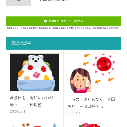
最近の記事
暑き日を 海にいたれり
一点の 偽りもなく 青田
最上川 ～松尾芭…
あり ～山口誓子…
2026.08.1
2026.07.1