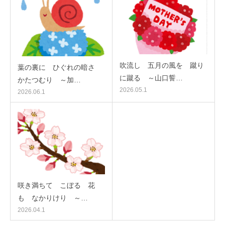
吹流し 五月の風を 蹴り
葉の裏に ひぐれの暗さ
に蹴る ～山口誓…
かたつむり ～加…
2026.05.1
2026.06.1
咲き満ちて こぼるゝ花
も なかりけり ～…
2026.04.1