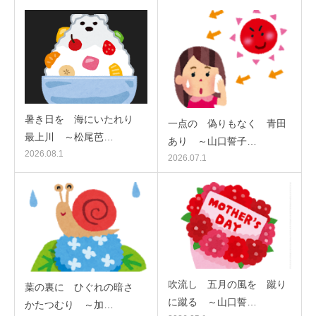
暑き日を 海にいたれり
一点の 偽りもなく 青田
最上川 ～松尾芭…
あり ～山口誓子…
2026.08.1
2026.07.1
吹流し 五月の風を 蹴り
葉の裏に ひぐれの暗さ
に蹴る ～山口誓…
かたつむり ～加…