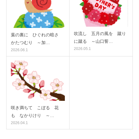
吹流し 五月の風を 蹴り
葉の裏に ひぐれの暗さ
に蹴る ～山口誓…
かたつむり ～加…
2026.05.1
2026.06.1
咲き満ちて こぼるゝ花
も なかりけり ～…
2026.04.1