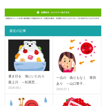
最近の記事
暑き日を 海にいたれり
一点の 偽りもなく 青田
最上川 ～松尾芭…
あり ～山口誓子…
2026.08.1
2026.07.1