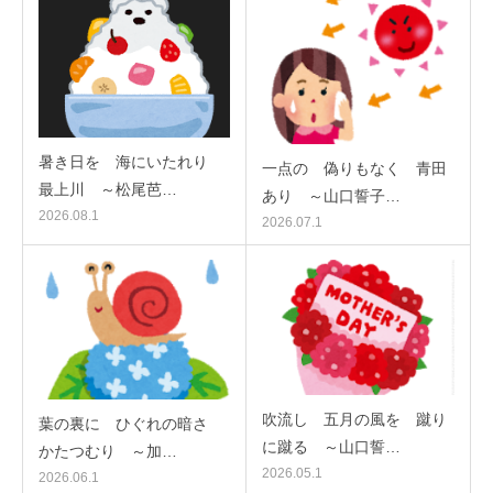
暑き日を 海にいたれり
一点の 偽りもなく 青田
最上川 ～松尾芭…
あり ～山口誓子…
2026.08.1
2026.07.1
吹流し 五月の風を 蹴り
葉の裏に ひぐれの暗さ
に蹴る ～山口誓…
かたつむり ～加…
2026.05.1
2026.06.1