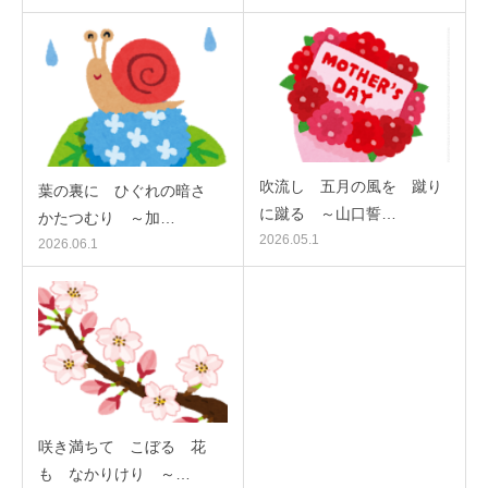
吹流し 五月の風を 蹴り
葉の裏に ひぐれの暗さ
に蹴る ～山口誓…
かたつむり ～加…
2026.05.1
2026.06.1
咲き満ちて こぼるゝ花
も なかりけり ～…