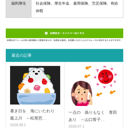
福利厚生
社会保険、厚生年金、雇用保険、労災保険、有給
休暇
最近の記事
暑き日を 海にいたれり
一点の 偽りもなく 青田
最上川 ～松尾芭…
あり ～山口誓子…
2026.08.1
2026.07.1