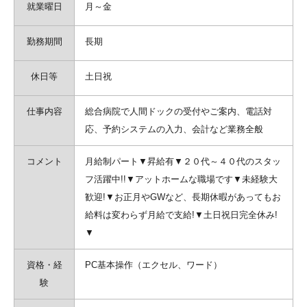
就業曜日
月～金
勤務期間
長期
休日等
土日祝
仕事内容
総合病院で人間ドックの受付やご案内、電話対
応、予約システムの入力、会計など業務全般
コメント
月給制パート▼昇給有▼２０代～４０代のスタッ
フ活躍中!!▼アットホームな職場です▼未経験大
歓迎!▼お正月やGWなど、長期休暇があってもお
給料は変わらず月給で支給!▼土日祝日完全休み!
▼
資格・経
PC基本操作（エクセル、ワード）
験