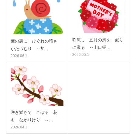
吹流し 五月の風を 蹴り
葉の裏に ひぐれの暗さ
に蹴る ～山口誓…
かたつむり ～加…
2026.05.1
2026.06.1
咲き満ちて こぼるゝ花
も なかりけり ～…
2026.04.1