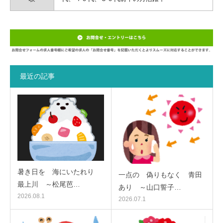
最近の記事
暑き日を 海にいたれり
一点の 偽りもなく 青田
最上川 ～松尾芭…
あり ～山口誓子…
2026.08.1
2026.07.1