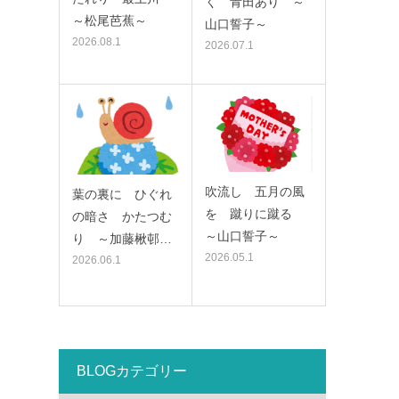
く 青田あり ～
～松尾芭蕉～
山口誓子～
2026.08.1
2026.07.1
吹流し 五月の風
葉の裏に ひぐれ
を 蹴りに蹴る
の暗さ かたつむ
～山口誓子～
り ～加藤楸邨…
2026.05.1
2026.06.1
BLOGカテゴリー