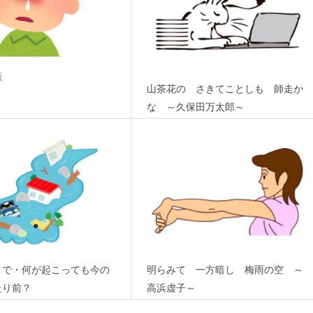
策
山茶花の さきてことしも 師走か
な ～久保田万太郎～
こで・何が起こっても今の
明らみて 一方暗し 梅雨の空 ～
たり前？
高浜虚子～