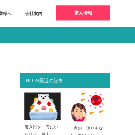
求人情報
業様へ
会社案内
BLOG最近の記事
暑き日を 海にい
一点の 偽りもな
たれり 最上川