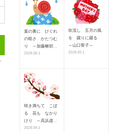
吹流し 五月の風
葉の裏に ひぐれ
を 蹴りに蹴る
の暗さ かたつむ
～山口誓子～
り ～加藤楸邨…
2026.05.1
2026.06.1
咲き満ちて こぼ
るゝ花も なかり
けり ～高浜虚…
2026.04.1