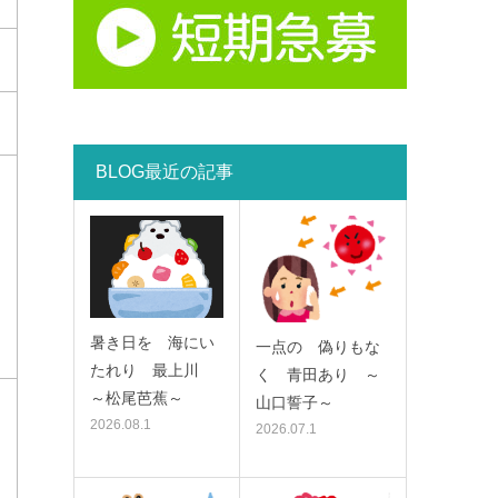
BLOG最近の記事
暑き日を 海にい
一点の 偽りもな
たれり 最上川
く 青田あり ～
～松尾芭蕉～
山口誓子～
2026.08.1
2026.07.1