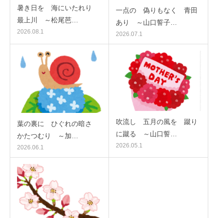
暑き日を 海にいたれり
一点の 偽りもなく 青田
最上川 ～松尾芭…
あり ～山口誓子…
2026.08.1
2026.07.1
吹流し 五月の風を 蹴り
葉の裏に ひぐれの暗さ
に蹴る ～山口誓…
かたつむり ～加…
2026.05.1
2026.06.1