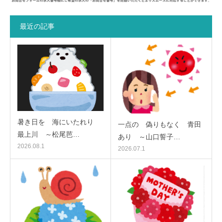
最近の記事
暑き日を 海にいたれり
一点の 偽りもなく 青田
最上川 ～松尾芭…
あり ～山口誓子…
2026.08.1
2026.07.1