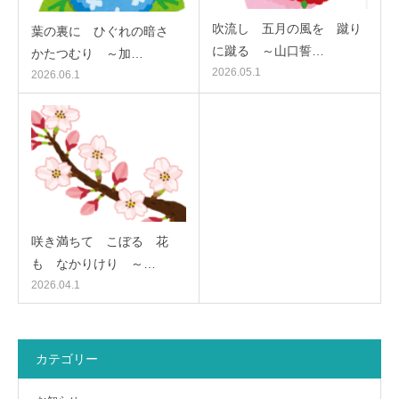
吹流し 五月の風を 蹴り
葉の裏に ひぐれの暗さ
に蹴る ～山口誓…
かたつむり ～加…
2026.05.1
2026.06.1
咲き満ちて こぼるゝ花
も なかりけり ～…
2026.04.1
カテゴリー