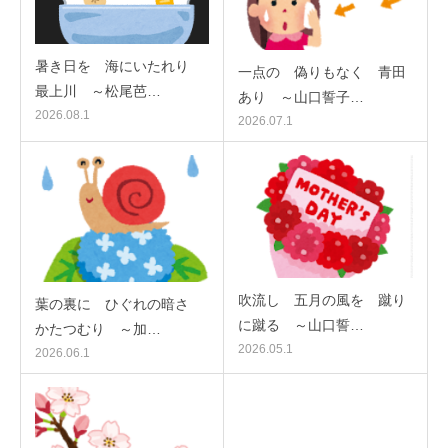
暑き日を 海にいたれり
一点の 偽りもなく 青田
最上川 ～松尾芭…
あり ～山口誓子…
2026.08.1
2026.07.1
吹流し 五月の風を 蹴り
葉の裏に ひぐれの暗さ
に蹴る ～山口誓…
かたつむり ～加…
2026.05.1
2026.06.1