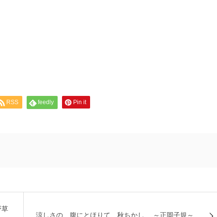
RSS
feedly
Pin it
野草
涼しさの 腹にとほりて 秋ちかし ～正岡子規～