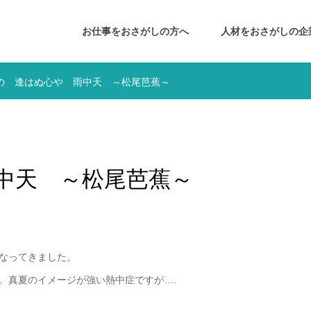
お仕事をおさがしの方へ
人材をおさがしの企
の 逢はぬ心や 雨中天 ～松尾芭蕉～
中天 ～松尾芭蕉～
なってきました。
。真夏のイメージが強い熱中症ですが….