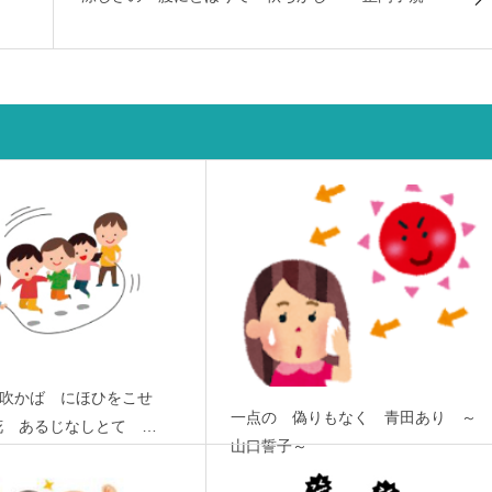
)吹かば にほひをこせ
一点の 偽りもなく 青田あり ～
花 あるじなしとて …
山口誓子～