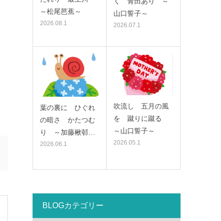
く 青田あり ～
～松尾芭蕉～
山口誓子～
2026.08.1
2026.07.1
吹流し 五月の風
葉の裏に ひぐれ
を 蹴りに蹴る
の暗さ かたつむ
～山口誓子～
り ～加藤楸邨…
2026.05.1
2026.06.1
BLOGカテゴリー