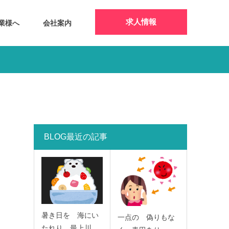
求人情報
業様へ
会社案内
BLOG最近の記事
暑き日を 海にい
一点の 偽りもな
たれり 最上川