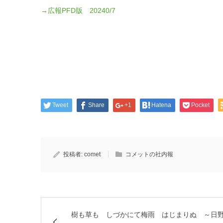
→広報PFD版 20240/7
Tweet
Share
+1
Hatena
Pocket
投稿者:
comet
コメットの社内報
樹も草も しづかにて梅雨 はじまりぬ ～日