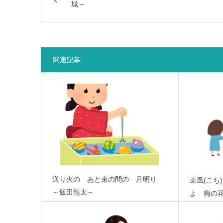
城～
関連記事
送り火の あと束の間の 月明り
東風(こち
～飯田龍太～
よ 梅の