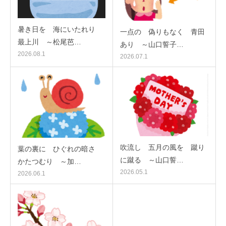
暑き日を 海にいたれり
一点の 偽りもなく 青田
最上川 ～松尾芭…
あり ～山口誓子…
2026.08.1
2026.07.1
吹流し 五月の風を 蹴り
葉の裏に ひぐれの暗さ
に蹴る ～山口誓…
かたつむり ～加…
2026.05.1
2026.06.1