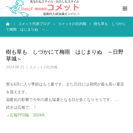
ーム
コメット代表ブログ
コメットの社内報
樹も草も しづかに
お仕事をおさがしの方へ
て梅雨 はじまりぬ ～…
人材をおさがしの企業様へ
樹も草も しづかにて梅雨 はじまりぬ ～日野
草城～
会社案内
2024.06.21
コメットの社内報
暦も6月に入り季節はもう夏です。また21日には昼間が最も長い夏至
を迎えます。
温暖化の影響で今年の夏も猛暑となる日が多くなりそうです。….
続きは広報で…！
→広報PFD版 2024
/6